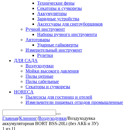
Технические фены
Секаторы и сучкорезы
Аккумуляторы
Зарядные устройства
Аксессуары для снегоуборщиков
Ручной инструмент
Наборы ручного инструмента
Автотовары
Ударные гайковерты
Измерительный инструмент
Рулетки
ДЛЯ САДА
Воздуходувки
Мойки высокого давления
Пилы цепные
Пилы сабельные
Секаторы и сучкорезы
HORECA
Пылесосы для гостиниц и отелей
Измельчители пищевых отходов промышленные
Главная
/
Клининг
/
Воздуходувки
/
Воздуходувка
аккумуляторная BORT BSS-20Li (без АКБ и ЗУ)
1
из
11