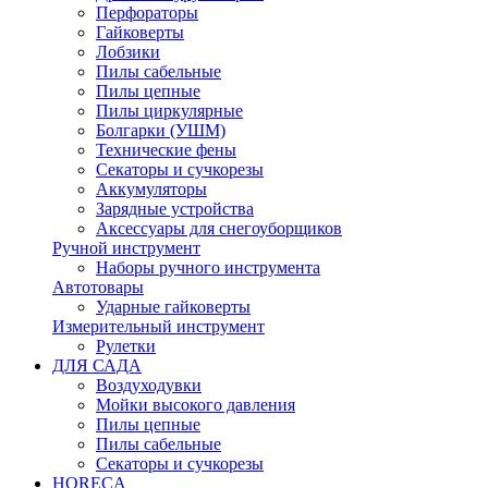
Перфораторы
Гайковерты
Лобзики
Пилы сабельные
Пилы цепные
Пилы циркулярные
Болгарки (УШМ)
Технические фены
Секаторы и сучкорезы
Аккумуляторы
Зарядные устройства
Аксессуары для снегоуборщиков
Ручной инструмент
Наборы ручного инструмента
Автотовары
Ударные гайковерты
Измерительный инструмент
Рулетки
ДЛЯ САДА
Воздуходувки
Мойки высокого давления
Пилы цепные
Пилы сабельные
Секаторы и сучкорезы
HORECA