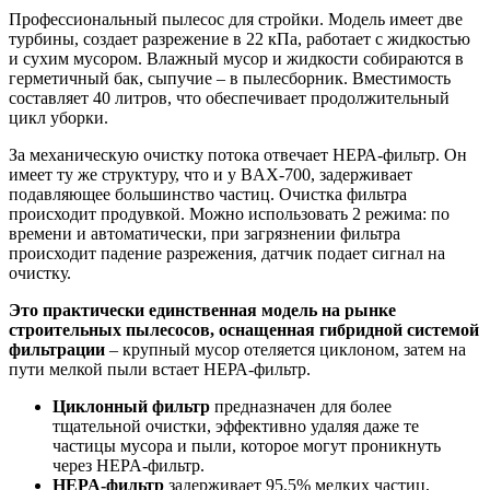
Профессиональный пылесос для стройки. Модель имеет две
турбины, создает разрежение в 22 кПа, работает с жидкостью
и сухим мусором. Влажный мусор и жидкости собираются в
герметичный бак, сыпучие – в пылесборник. Вместимость
составляет 40 литров, что обеспечивает продолжительный
цикл уборки.
За механическую очистку потока отвечает НЕРА-фильтр. Он
имеет ту же структуру, что и у BAX-700, задерживает
подавляющее большинство частиц. Очистка фильтра
происходит продувкой. Можно использовать 2 режима: по
времени и автоматически, при загрязнении фильтра
происходит падение разрежения, датчик подает сигнал на
очистку.
Это практически единственная модель на рынке
строительных пылесосов, оснащенная гибридной системой
фильтрации
– крупный мусор отеляется циклоном, затем на
пути мелкой пыли встает НЕРА-фильтр.
Циклонный фильтр
предназначен для более
тщательной очистки, эффективно удаляя даже те
частицы мусора и пыли, которое могут проникнуть
через HEPA-фильтр.
HEPA-фильтр
задерживает 95,5% мелких частиц,