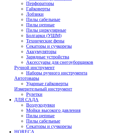
Перфораторы
Гайковерты
Лобзики
Пилы сабельные
Пилы цепные
Пилы циркулярные
Болгарки (УШМ)
Технические фены
Секаторы и сучкорезы
Аккумуляторы
Зарядные устройства
Аксессуары для снегоуборщиков
Ручной инструмент
Наборы ручного инструмента
Автотовары
Ударные гайковерты
Измерительный инструмент
Рулетки
ДЛЯ САДА
Воздуходувки
Мойки высокого давления
Пилы цепные
Пилы сабельные
Секаторы и сучкорезы
HORECA