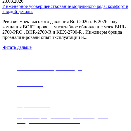
23.03.2026
Инженерное усовершенствование модельного ряда: комфорт в
каждой детали.
Ревизия моек высокого давления Bort 2026 г. В 2026 году
компания BORT провела масштабное обновление моек BHR-
2700-PRO , BHR-2700-R и KEX-2700-R . Инженеры бренда
проанализировали опыт эксплуатации и...
Читать дальше
Измельчители пищевых отходов
Самый популярный товар последних лет.
Прибор, благодаря которому, природа скажет
вам спасибо.
Пароочистители
Чистит и дезинфицирует любую поверхность.
Горячий пар под высоким давлением сделает
ваш дом чистым и безопасным.