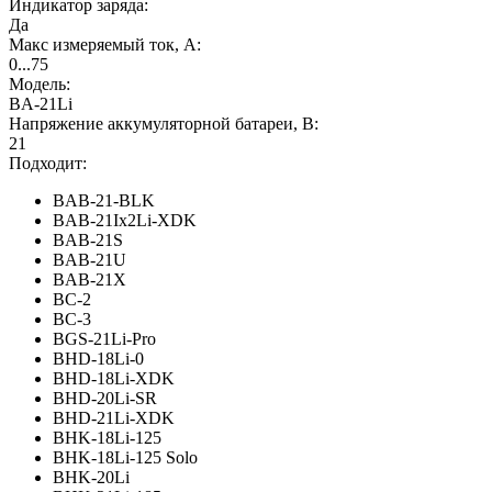
Индикатор заряда:
Да
Макс измеряемый ток, А:
0...75
Модель:
BA-21Li
Напряжение аккумуляторной батареи, В:
21
Подходит:
BAB-21-BLK
BAB-21Ix2Li-XDK
BAB-21S
BAB-21U
BAB-21X
BC-2
BC-3
BGS-21Li-Pro
BHD-18Li-0
BHD-18Li-XDK
BHD-20Li-SR
BHD-21Li-XDK
BHK-18Li-125
BHK-18Li-125 Solo
BHK-20Li