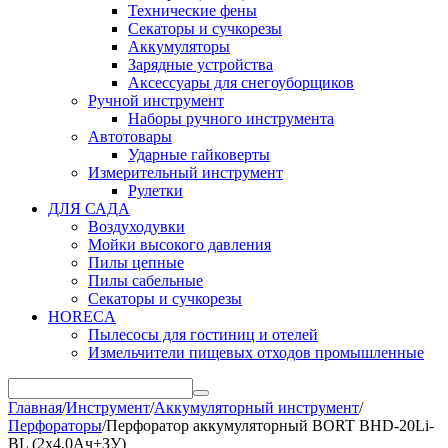
Технические фены
Секаторы и сучкорезы
Аккумуляторы
Зарядные устройства
Аксессуары для снегоуборщиков
Ручной инструмент
Наборы ручного инструмента
Автотовары
Ударные гайковерты
Измерительный инструмент
Рулетки
ДЛЯ САДА
Воздуходувки
Мойки высокого давления
Пилы цепные
Пилы сабельные
Секаторы и сучкорезы
HORECA
Пылесосы для гостиниц и отелей
Измельчители пищевых отходов промышленные
Главная
/
Инструмент
/
Аккумуляторный инструмент
/
Перфораторы
/
Перфоратор аккумуляторный BORT BHD-20Li-
BL (2x4,0Ач+ЗУ)