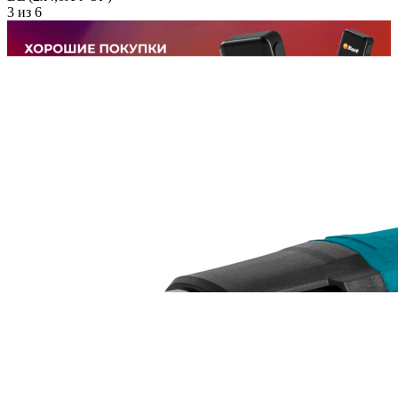
3
из
6