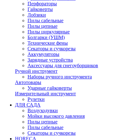
Перфораторы
Гайковерты
Лобзики
Пилы сабельные
Пилы цепные
Пилы циркулярные
Болгарки (УШМ)
Технические фены
Секаторы и сучкорезы
Аккумуляторы
Зарядные устройства
Аксессуары для снегоуборщиков
Ручной инструмент
Наборы ручного инструмента
Автотовары
Ударные гайковерты
Измерительный инструмент
Рулетки
ДЛЯ САДА
Воздуходувки
Мойки высокого давления
Пилы цепные
Пилы сабельные
Секаторы и сучкорезы
HORECA