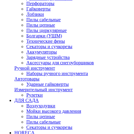
Перфораторы
Гайковерты
Лобзики
Пилы сабельные
Пилы цепные
Пилы циркулярные
Болгарки (УШМ)
Технические фены
Секаторы и сучкорезы
Аккумуляторы
Зарядные устройства
Аксессуары для снегоуборщиков
Ручной инструмент
Наборы ручного инструмента
Автотовары
Ударные гайковерты
Измерительный инструмент
Рулетки
ДЛЯ САДА
Воздуходувки
Мойки высокого давления
Пилы цепные
Пилы сабельные
Секаторы и сучкорезы
HORECA