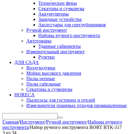
Технические фены
Секаторы и сучкорезы
Аккумуляторы
Зарядные устройства
Аксессуары для снегоуборщиков
Ручной инструмент
Наборы ручного инструмента
Автотовары
Ударные гайковерты
Измерительный инструмент
Рулетки
ДЛЯ САДА
Воздуходувки
Мойки высокого давления
Пилы цепные
Пилы сабельные
Секаторы и сучкорезы
HORECA
Пылесосы для гостиниц и отелей
Измельчители пищевых отходов промышленные
Главная
/
Инструмент
/
Ручной инструмент
/
Наборы ручного
инструмента
/
Набор ручного инструмента BORT BTK-117
3
из
34