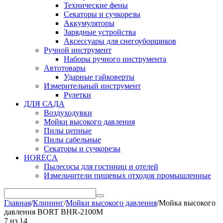
Технические фены
Секаторы и сучкорезы
Аккумуляторы
Зарядные устройства
Аксессуары для снегоуборщиков
Ручной инструмент
Наборы ручного инструмента
Автотовары
Ударные гайковерты
Измерительный инструмент
Рулетки
ДЛЯ САДА
Воздуходувки
Мойки высокого давления
Пилы цепные
Пилы сабельные
Секаторы и сучкорезы
HORECA
Пылесосы для гостиниц и отелей
Измельчители пищевых отходов промышленные
Главная
/
Клининг
/
Мойки высокого давления
/
Мойка высокого
давления BORT BHR-2100M
7
из
14