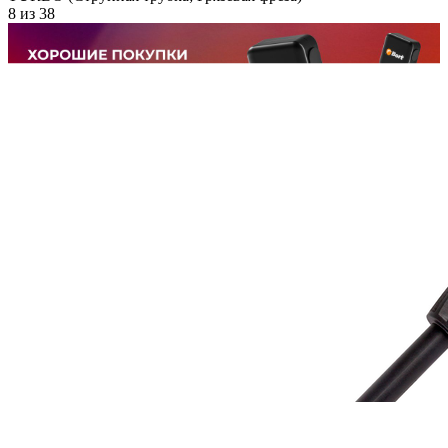
8
из
38