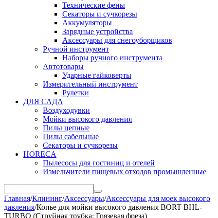
Технические фены
Секаторы и сучкорезы
Аккумуляторы
Зарядные устройства
Аксессуары для снегоуборщиков
Ручной инструмент
Наборы ручного инструмента
Автотовары
Ударные гайковерты
Измерительный инструмент
Рулетки
ДЛЯ САДА
Воздуходувки
Мойки высокого давления
Пилы цепные
Пилы сабельные
Секаторы и сучкорезы
HORECA
Пылесосы для гостиниц и отелей
Измельчители пищевых отходов промышленные
Главная
/
Клининг
/
Аксессуары
/
Аксессуары для моек высокого
давления
/
Копье для мойки высокого давления BORT BHL-
TURBO (Струйная трубка; Грязевая фреза)